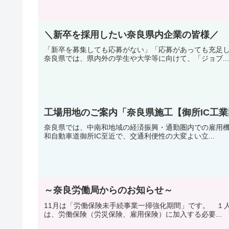
＼新卒を採用したい奈良県内企業の皆様／
「新卒を募集しても応募がない」「応募があっても充足
奈良県では、県内外の学生や大学等に向けて、「ジョブ...
工場用地のご案内「奈良県施工【御所IC工
奈良県では、中南和地域の経済振興・通勤圏内での雇用機
和自動車道御所IC至近で、交通利便性の大変よい立...
～奈良労働局からのお知らせ～
11月は「労働保険未手続事業一掃強化期間」です。 １
は、労働保険（労災保険、雇用保険）に加入する必要...