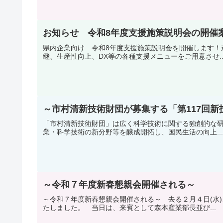
お知らせ 令和8年度支援施策説明会の開催
県内企業向け 令和8年度支援施策説明会を開催します！
継、生産性向上、DX等の各種支援メニューをご用意させ..
～市村清新技術財団が募集する「第117回
「市村清新技術財団」は広く科学技術に関する独創的な
業・科学技術の新分野等を醸成開拓し、国民生活の向上...
～令和７年度新春懇親会開催される～
～令和７年度新春懇親会開催される～ 去る２月４日(水
たしました。 当日は、来賓として森本産業部長並び...